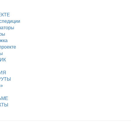
ЕКТЕ
кспедиции
заторы
ры
жка
проекте
ды
ИК
ИЯ
РУТЫ
б»
ЬМЕ
КТЫ