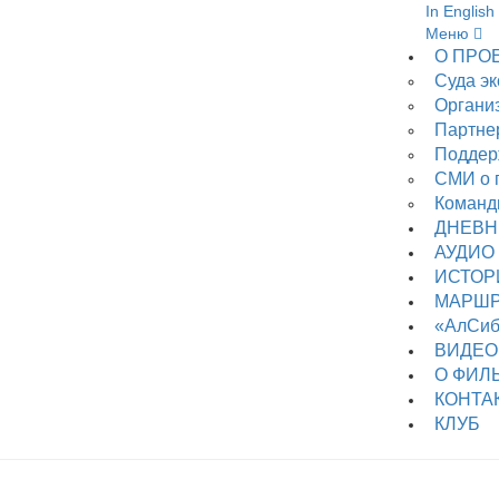
In English
Меню
О ПРО
Суда э
Органи
Партне
Поддер
СМИ о 
Коман
ДНЕВН
АУДИО
ИСТОР
МАРШ
«АлСи
ВИДЕО
О ФИЛ
КОНТА
КЛУБ