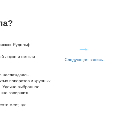
ула?
ляска» Рудольф
ой лодке и смогли
Следующая запись
но наслаждаясь
утых поворотов и крупных
. Удачно выбранное
ешно завершить
оте мест, где