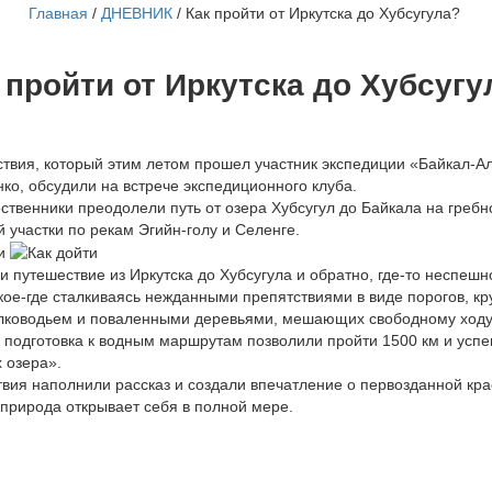
Главная
/
ДНЕВНИК
/
Как пройти от Иркутска до Хубсугула?
 пройти от Иркутска до Хубсуг
твия, который этим летом прошел участник экспедиции «Байкал-А
нко, обсудили на встрече экспедиционного клуба.
твенники преодолели путь от озера Хубсугул до Байкала на гребн
участки по рекам Эгийн-голу и Селенге.
и путешествие из Иркутска до Хубсугула и обратно, где-то неспеш
кое-где сталкиваясь нежданными препятствиями в виде порогов, кр
мелководьем и поваленными деревьями, мешающих свободному ходу
 подготовка к водным маршрутам позволили пройти 1500 км и усп
 озера».
твия наполнили рассказ и создали впечатление о первозданной крас
 природа открывает себя в полной мере.