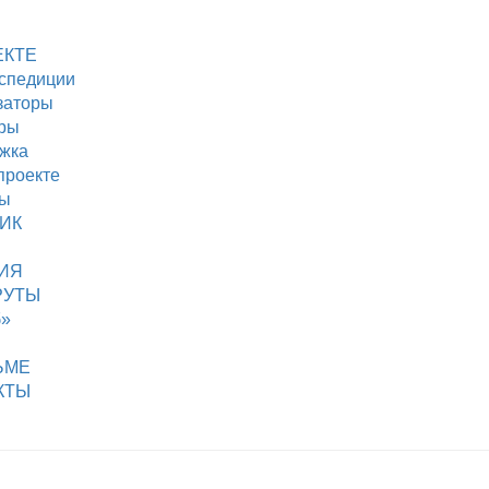
ЕКТЕ
кспедиции
заторы
ры
жка
проекте
ды
ИК
ИЯ
РУТЫ
б»
ЬМЕ
КТЫ