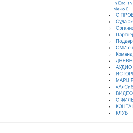
In English
Меню
О ПРО
Суда э
Органи
Партне
Поддер
СМИ о 
Коман
ДНЕВН
АУДИО
ИСТОР
МАРШ
«АлСи
ВИДЕО
О ФИЛ
КОНТА
КЛУБ